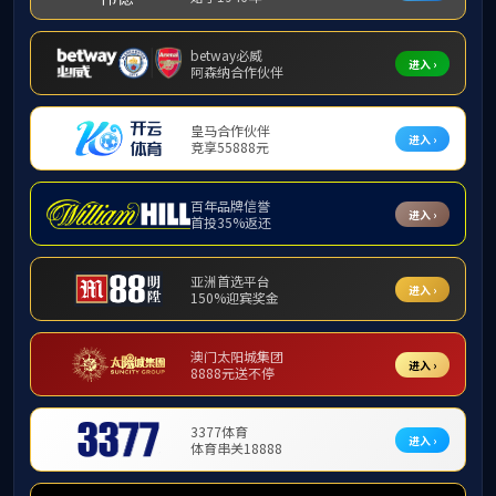
目既满足迪拜增长的电力需求，也贯彻
可持续发展理念 ：“用心帮助我们保护
环境，中国建设者令人尊敬！”
来源：本站
时间：2019-01-26
点击数：
2018年7月18日，国家领导人在对阿联酋进
行国事访问前夕，在阿联酋主流媒体发表题为《携
手前行，共创未来》的署名文章。文章中提到中阿
高新领域合作逐步兴起，并重点提及作为丝路基金
在中东的首单投资，迪拜哈斯彦清洁煤电站在建成
后将成为中东首个清洁燃煤电站。
2019年1月26日，《人民日报》第三版要闻
刊登了该报记者探访中东第一座清洁燃煤电站的专